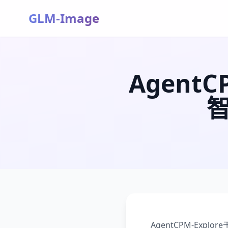
GLM-Image
Agent
AgentCPM-Ex