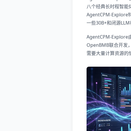
八个经典长时程智能体基
AgentCPM-Ex
一些30B+和闭源LL
AgentCPM-Exp
OpenBMB联合开
需要大量计算资源的